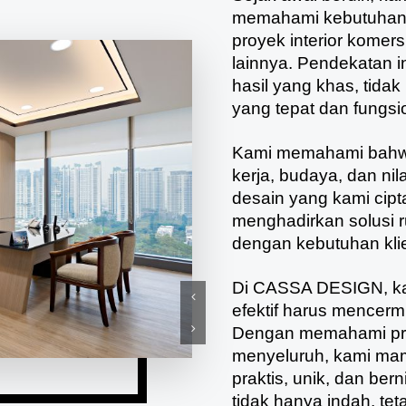
memahami kebutuhan da
proyek interior komer
lainnya. Pendekatan 
hasil yang khas, tidak
yang tepat dan fungsi
Kami memahami bahwa
kerja, budaya, dan nil
desain yang kami cipt
menghadirkan solusi r
dengan kebutuhan kli
Di CASSA DESIGN, ka
efektif harus mencermi
Dengan memahami prose
menyeluruh, kami mam
praktis, unik, dan ber
tidak hanya indah, te