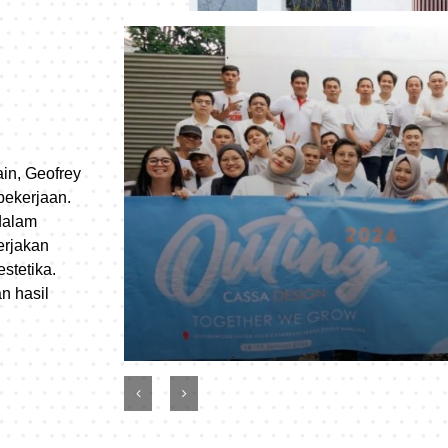
ain, Geofrey
pekerjaan.
dalam
erjakan
Cassa Design
stetika.
n hasil
OUTING CASSA DESIGN 2026